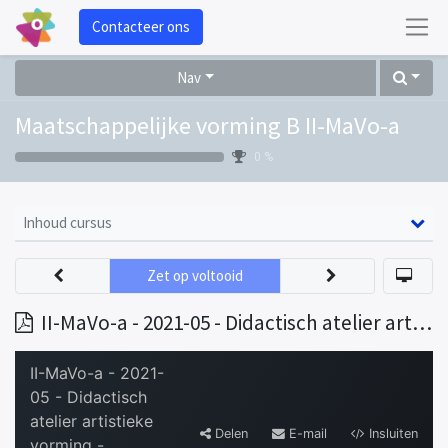
Contacteer ons
Nav
Maatschappelijke vorming B II-MaVo-a
0 %
Inhoud cursus
Zet op voltooid
II-MaVo-a - 2021-05 - Didactisch atelier artistieke vorming - bedekken - presentatie