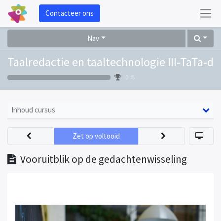
Contacteer ons
Nav
Taalredactie en taaltechnologie III-TaTa-d
0 %
Inhoud cursus
Zet op voltooid
Vooruitblik op de gedachtenwisseling