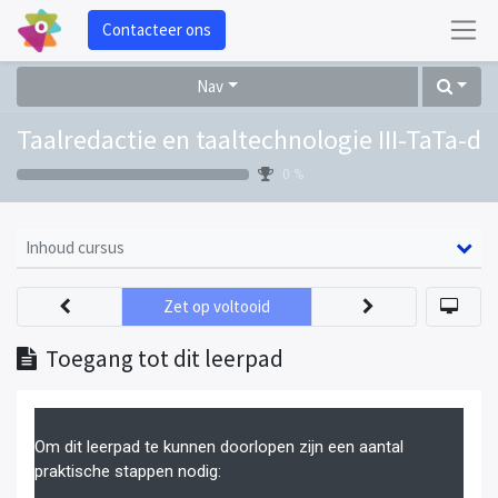
Contacteer ons
Nav
Taalredactie en taaltechnologie III-TaTa-d
0 %
Inhoud cursus
Zet op voltooid
Toegang tot dit leerpad
Om dit leerpad te kunnen doorlopen zijn een aantal
praktische stappen nodig: