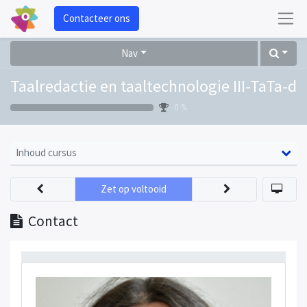
Contacteer ons
Nav
Taalredactie en taaltechnologie III-TaTa-d
0 %
Inhoud cursus
Zet op voltooid
Contact