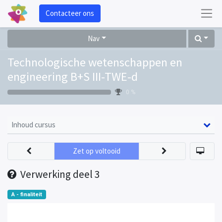
Contacteer ons
Nav
Technologische wetenschappen en
engineering B+S III-TWE-d
0 %
Inhoud cursus
Zet op voltooid
Verwerking deel 3
A - finaliteit