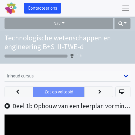
Contacteer ons
Nav
Technologische wetenschappen en
engineering B+S III-TWE-d
0 %
Inhoud cursus
Zet op voltooid
Deel 1b Opbouw van een leerplan vormingsconcept