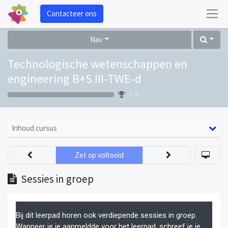
Contacteer ons
Nav
Technologische wetenschappen en
engineering B+S III-TWE-d
0 %
Inhoud cursus
Zet op voltooid
Sessies in groep
Bij dit leerpad horen ook verdiepende sessies in groep.
Wanneer je je aanmeldde voor het leerpad, schreef je je