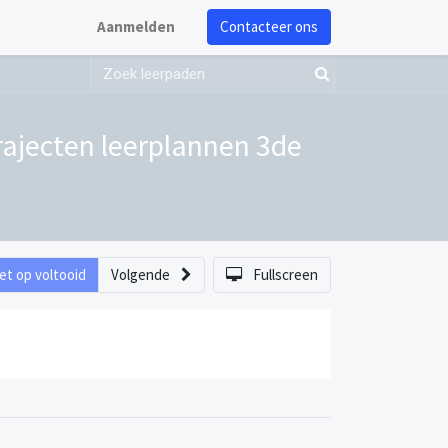
Aanmelden
Contacteer ons
rajecten leerplannen 3de
et op voltooid
Volgende
Fullscreen