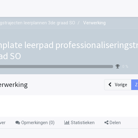
ngstrajecten leerplannen 3de graad SO
Verwerking
plate leerpad professionaliseringst
ad SO
0 %
erwerking
Vorige
Z
ver
Opmerkingen (
0
)
Statistieken
Delen