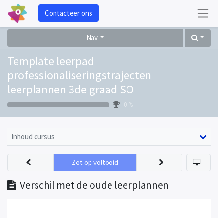
Contacteer ons
Nav
Template leerpad
professionaliseringstrajecten
leerplannen 3de graad SO
0 %
Inhoud cursus
Zet op voltooid
Verschil met de oude leerplannen