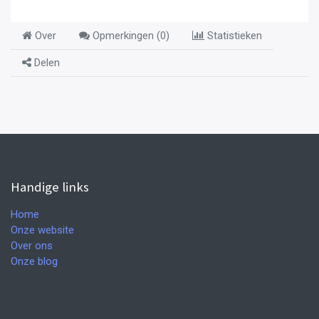
Over
Opmerkingen (
0
)
Statistieken
Delen
Handige links
Home
Onze website
Over ons
Onze blog