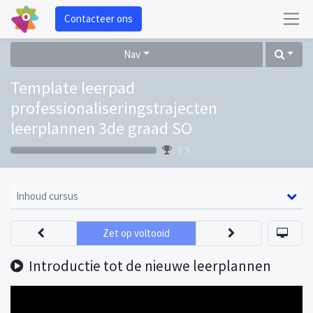
Contacteer ons
Nav
Template leerpad
professionaliseringstrajecten
leerplannen 3de graad SO
0 %
Inhoud cursus
Zet op voltooid
Introductie tot de nieuwe leerplannen