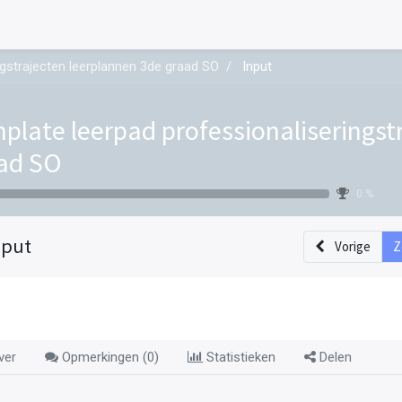
ngstrajecten leerplannen 3de graad SO
Input
plate leerpad professionaliseringst
ad SO
0 %
nput
Vorige
Z
ver
Opmerkingen (
0
)
Statistieken
Delen