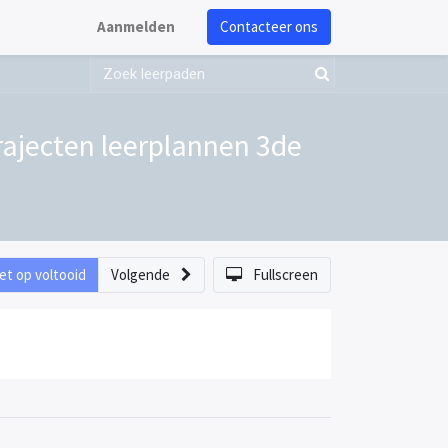
Aanmelden
Contacteer ons
rajecten leerplannen 3de
et op voltooid
Volgende
Fullscreen