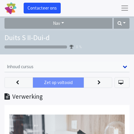
Contacteer ons
Nav
Duits S II-Dui-d
0 %
Inhoud cursus
Zet op voltooid
Verwerking