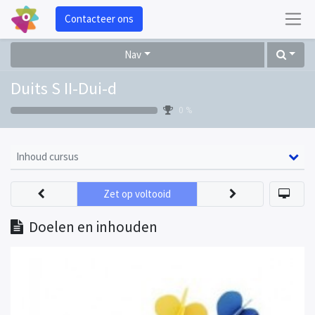
Contacteer ons
Nav
Duits S II-Dui-d
0 %
Inhoud cursus
Zet op voltooid
Doelen en inhouden