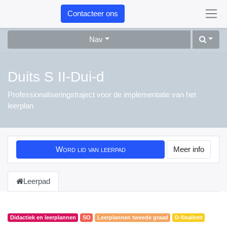
Contacteer ons
Nav
Duits S II-Dui-d
Professionaliseringstraject voor de implementatie van het
leerplan
Word lid van leerpad
Meer info
Leerpad
Didactiek en leerplannen
SO
Leerplannen tweede graad
D-finaliteit