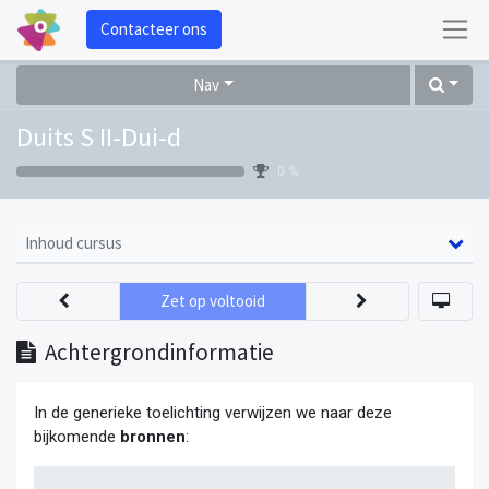
Contacteer ons
Nav
Duits S II-Dui-d
0 %
Inhoud cursus
Zet op voltooid
Achtergrondinformatie
In de generieke toelichting verwijzen we naar deze
bijkomende
bronnen
: