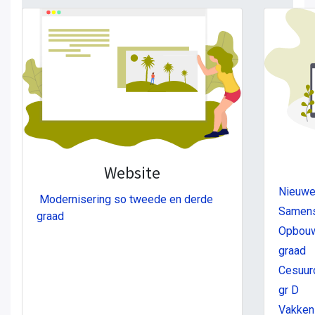
Website
Nieuwe 
Modernisering so tweede en derde
Samenst
graad
Opbouw 
graad
Cesuurd
gr D
Vakkens