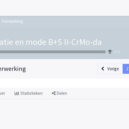
Verwerking
atie en mode B+S II-CrMo-da
0 %
erwerking
Vorige
Z
ver
Statistieken
Delen