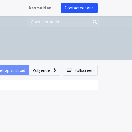
Aanmelden
Contacteer ons
et op voltooid
Volgende
Fullscreen