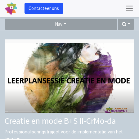
Contacteer ons
Nav
Creatie en mode B+S II-CrMo-da
Professionaliseringstraject voor de implementatie van het
leerplan