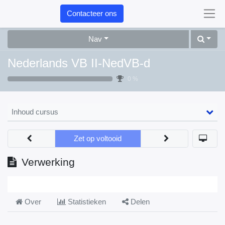
Contacteer ons
Nav
Nederlands VB II-NedVB-d
0 %
Inhoud cursus
Zet op voltooid
Verwerking
Over
Statistieken
Delen