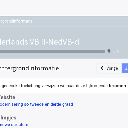
rgrondinformatie
erlands VB II-NedVB-d
0 %
chtergrondinformatie
Vorige
Z
e generieke toelichting verwijzen we naar deze bijkomende
bronnen
:
ebsite
odernisering so tweede en derde graad
ilmpjes
ieuwe structuur