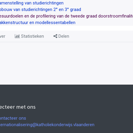
amenstelling van studierichtingen
pbouw van studierichtingen 2° en 3° graad
esuurdoelen en de profilering van de tweede graad doorstroomfinalit
akkenstructuur en modellessentabellen
ver
Statistieken
Delen
ecteer met ons
ntacteer ons
ternationalisering@katholiekonderwijs.vlaanderen