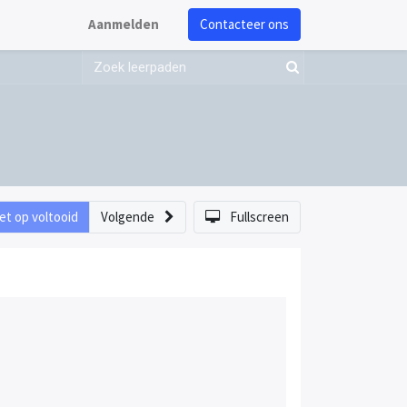
Aanmelden
Contacteer ons
et op voltooid
Volgende
Fullscreen