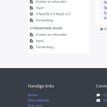
Doelen en inhouden
S
O
Input
C
II NedVB d II NedS d C
V
Verwerking
4 VERDIEPENDE SESSIE
O
Doelen en inhouden
Input
Verwerking
Handige links
Conn
Home
Co
Onze website
in
Over ons