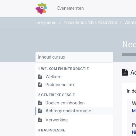
Evenementen
Leerpaden
Nederlands VB II-NedVB-d
Achte
Ned
Inhoud cursus
1 WELKOM EN INTRODUCTIE
A
Welkom
Praktische info
In d
2 GENERIEKE SESSIE
Doelen en inhouden
W
Achtergrondinformatie
M
Verwerking
F
3 BASISSESSIE
N