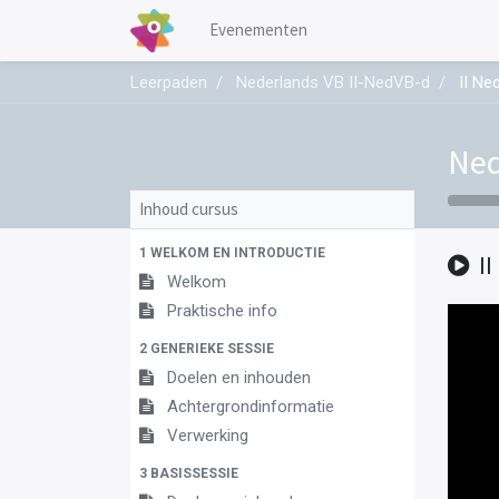
Evenementen
Leerpaden
Nederlands VB II-NedVB-d
II Ne
Ned
Inhoud cursus
1 WELKOM EN INTRODUCTIE
I
Welkom
Praktische info
2 GENERIEKE SESSIE
Doelen en inhouden
Achtergrondinformatie
Verwerking
3 BASISSESSIE