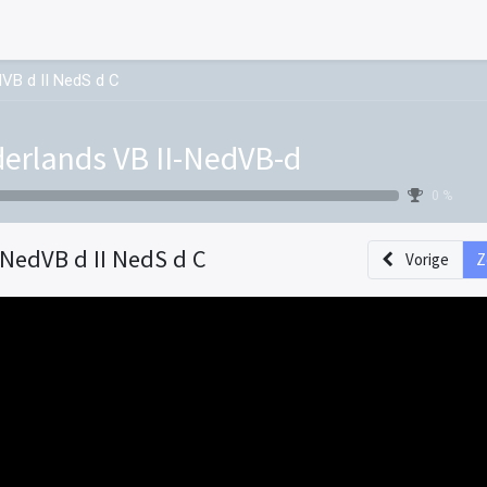
dVB d II NedS d C
erlands VB II-NedVB-d
0 %
I NedVB d II NedS d C
Vorige
Z