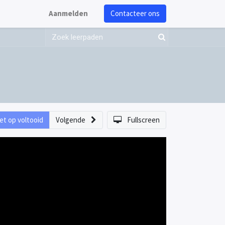
Aanmelden
Contacteer ons
et op voltooid
Volgende
Fullscreen