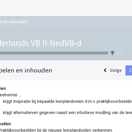
n en inhouden
erlands VB II-NedVB-d
0 %
oelen en inhouden
Vorige
Z
len
eelnemer ...
krijgt inspiratie bij bepaalde leerplandoelen d.m.v. praktijkvoorbeeld
krijgt alternatieven gegeven naast een intuïtieve invulling van de le
ouden
Praktijkvoorbeelden bij de nieuwe leerplandoelen verkennen
.