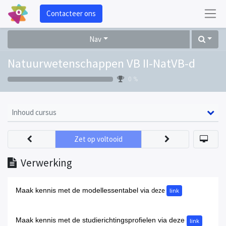
Contacteer ons
Nav
Natuurwetenschappen VB II-NatVB-d
0 %
Inhoud cursus
Zet op voltooid
Verwerking
Maak kennis met de modellessentabel via
deze
link
Maak kennis met de studierichtingsprofielen via deze
link