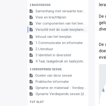
lera
2 BASISSESSIE
Samenhang met verwante leerplannen
De 
Visie en krachtlijnen
gel
Vier componenten van het leerplan
dive
Verschil met de oude leerplannen
Inhoud van het leerplan
1 Communicatie en informatie
De 
2 Literatuur
doe
3 Identiteit in diversiteit
eva
4 Taal, taalgebruik en taalsysteem
3 VERDIEPENDE SESSIE
Doelen van deze sessie
Praktische informatie
Opname en materiaal - Verdiepende sessie 13 juni 2023
Opname Verdiepende sessie [datum toevoegen]
TOT SLOT