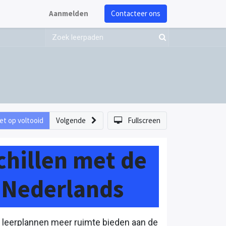
Aanmelden
Contacteer ons
et op voltooid
Volgende
Fullscreen
hillen met de
 Nederlands
e leerplannen meer ruimte bieden aan de