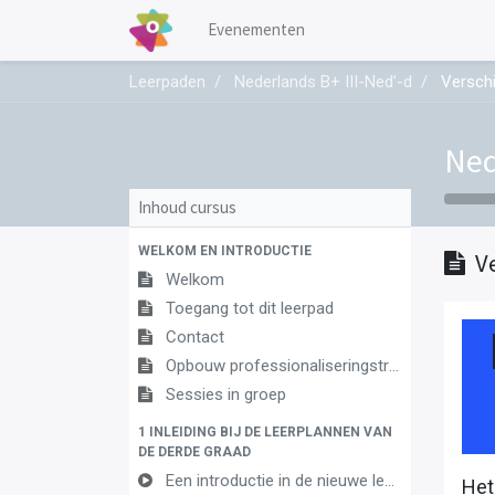
Evenementen
Leerpaden
Nederlands B+ III-Ned’-d
Verschi
Ned
Inhoud cursus
WELKOM EN INTRODUCTIE
V
Welkom
Toegang tot dit leerpad
Contact
Opbouw professionaliseringstraject
Sessies in groep
1 INLEIDING BIJ DE LEERPLANNEN VAN
DE DERDE GRAAD
Een introductie in de nieuwe leerplannen van de derde graad
Het