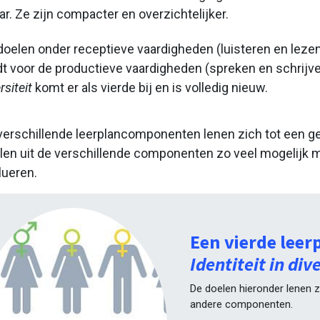
ar. Ze
zijn compacter en overzichtelijker.
doelen onder r
eceptieve vaardigheden (luisteren en le
dt voor de productieve vaardigheden (spreken en schrijve
rsiteit
komt er als vierde bij en is volledig nieuw.
verschillende leerplancomponenten lenen zich tot een g
len uit de verschillende componenten zo veel mogelijk m
lueren.
Een vierde lee
Identiteit in dive
De doelen hieronder lenen zi
andere componenten.