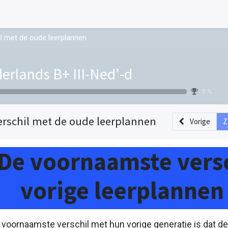
l met de oude leerplannen
erlands B+ III-Ned’-d
0 %
erschil met de oude leerplannen
Vorige
Z
De voornaamste versc
vorige leerplannen
 voornaamste verschil met hun vorige generatie is dat d