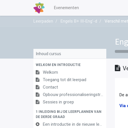
Evenementen
Leerpaden
Engels B+ III-Eng’-d
Verschil me
Eng
Inhoud cursus
WELKOM EN INTRODUCTIE
V
Welkom
Toegang tot dit leerpad
Contact
Opbouw professionaliseringstraject
De a
Sessies in groep
Via 
1 INLEIDING BIJ DE LEERPLANNEN VAN
DE DERDE GRAAD
Een introductie in de nieuwe leerplannen van de derde graad