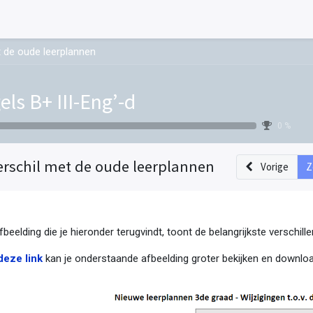
t de oude leerplannen
els B+ III-Eng’-d
0 %
erschil met de oude leerplannen
Vorige
Z
fbeelding die je hieronder terugvindt, toont de belangrijkste verschil
deze link
kan je onderstaande afbeelding groter bekijken en downloa