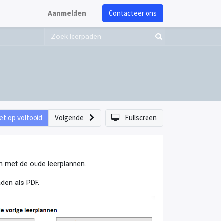
Aanmelden
Contacteer ons
et op voltooid
Volgende
Fullscreen
len met de oude leerplannen.
den als PDF.