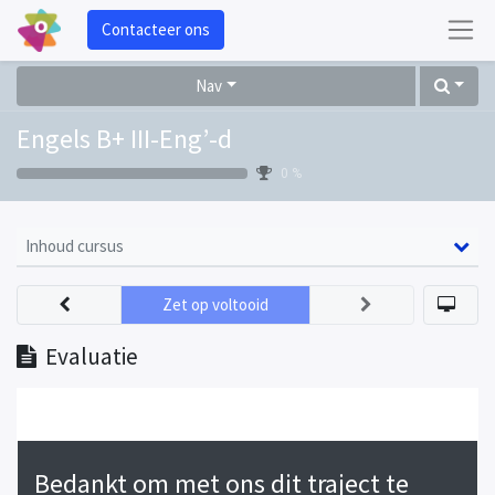
Contacteer ons
Nav
Engels B+ III-Eng’-d
0 %
Inhoud cursus
Zet op voltooid
Evaluatie
Bedankt om met ons dit traject te