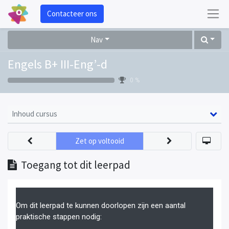
Contacteer ons
Nav
Engels B+ III-Eng’-d
0 %
Inhoud cursus
Zet op voltooid
Toegang tot dit leerpad
Om dit leerpad te kunnen doorlopen zijn een aantal
praktische stappen nodig: