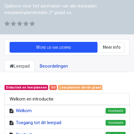
Sjabloon voor het aanmaken van alle leerpaden
leerplanimplementatie 2° graad so.
Word lid van leerpad
Meer info
Leerpad
Beoordelingen
Didactiek en leerplannen
SO
Leerplannen derde graad
Welkom en introductie
Welkom
Voorbeeld
Toegang tot dit leerpad
Voorbeeld