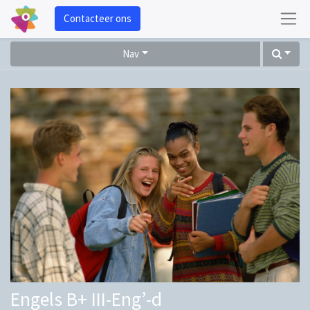
Contacteer ons
Nav
Engels B+ III-Eng’-d