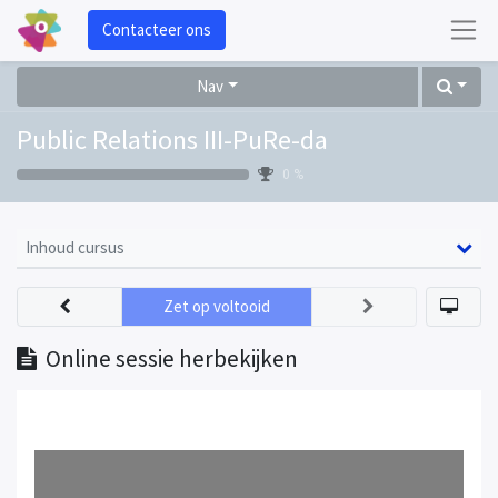
Contacteer ons
Nav
Public Relations III-PuRe-da
0 %
Inhoud cursus
Zet op voltooid
Online sessie herbekijken