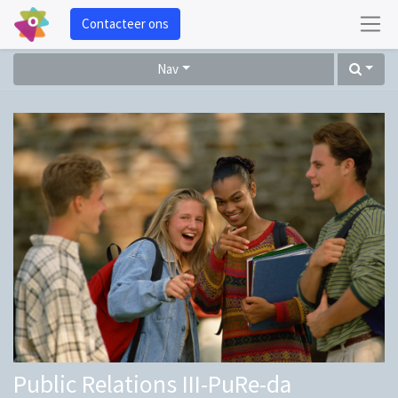
Contacteer ons
Nav
Public Relations III-PuRe-da