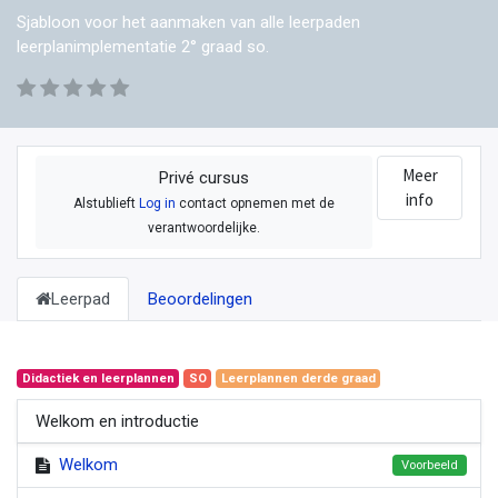
Sjabloon voor het aanmaken van alle leerpaden
leerplanimplementatie 2° graad so.
Meer
Privé cursus
info
Alstublieft
Log in
contact opnemen met de
verantwoordelijke.
Leerpad
Beoordelingen
Didactiek en leerplannen
SO
Leerplannen derde graad
Welkom en introductie
Welkom
Voorbeeld