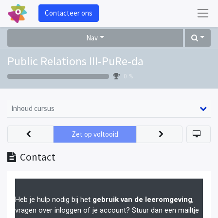
Contacteer ons
Nav
Public Relations III-PuRe-da
0 %
Inhoud cursus
Zet op voltooid
Contact
Heb je hulp nodig bij het
gebruik van de leeromgeving
,
vragen over inloggen of je account? Stuur dan een mailtje