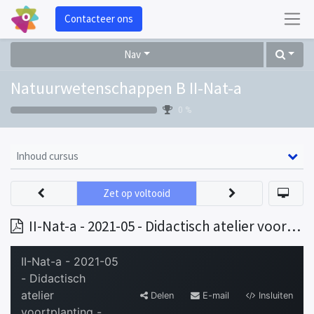
Contacteer ons
Nav
Natuurwetenschappen B II-Nat-a
0 %
Inhoud cursus
Zet op voltooid
II-Nat-a - 2021-05 - Didactisch atelier voortplanting - presentatie