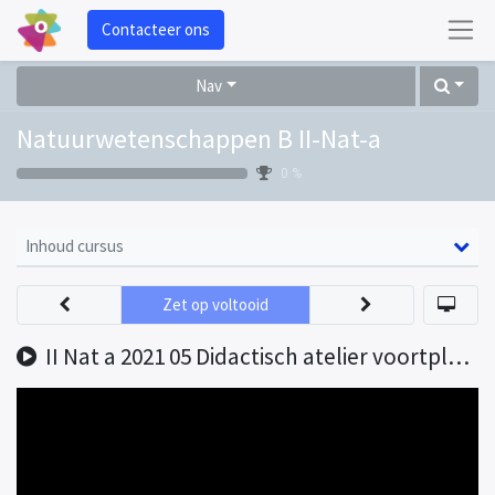
Contacteer ons
Nav
Natuurwetenschappen B II-Nat-a
0 %
Inhoud cursus
Zet op voltooid
II Nat a 2021 05 Didactisch atelier voortplanting opname