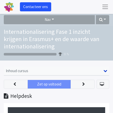
Contacteer ons
Nav
Internationalisering Fase 1 inzicht
krijgen in Erasmus+ en de waarde van
internationalisering
0 %
Inhoud cursus
Zet op voltooid
Helpdesk