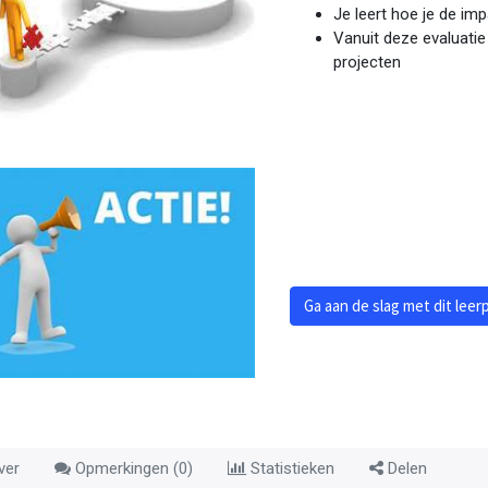
Je leert hoe je de im
Vanuit deze evaluatie
projecten
Ga aan de slag met dit leer
ver
Opmerkingen (
0
)
Statistieken
Delen