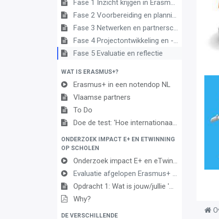
Fase 1 Inzicht krijgen in Erasmus+ en de waarde van internationalisering
Fase 2 Voorbereiding en planning
Fase 3 Netwerken en partnerschappen opbouwen
Fase 4 Projectontwikkeling en -implementatie
Fase 5 Evaluatie en reflectie
WAT IS ERASMUS+?
Erasmus+ in een notendop NL
Vlaamse partners
To Do
Doe de test: 'Hoe internationaal is jouw school al?'
ONDERZOEK IMPACT E+ EN ETWINNING
OP SCHOLEN
Onderzoek impact E+ en eTwinning op scholen
Evaluatie afgelopen Erasmus+ programma en mid term nieuwe programma
Opdracht 1: Wat is jouw/jullie 'why'?
Why?
O
DE VERSCHILLENDE