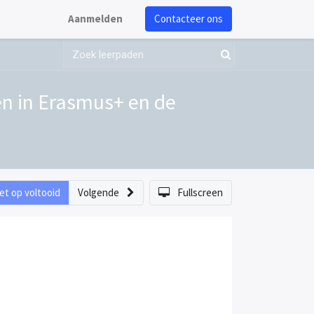
Aanmelden
Contacteer ons
gen in Erasmus+ en de
et op voltooid
Volgende
Fullscreen