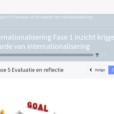
krijgen in Erasmus+ en de waarde van internationalisering
ernationalisering Fase 1 inzicht krij
rde van internationalisering
0 %
ase 5 Evaluatie en reflectie
Vorige
Z