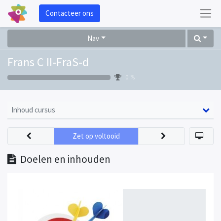
Contacteer ons
Nav
Frans C II-FraS-d
0 %
Inhoud cursus
Zet op voltooid
Doelen en inhouden