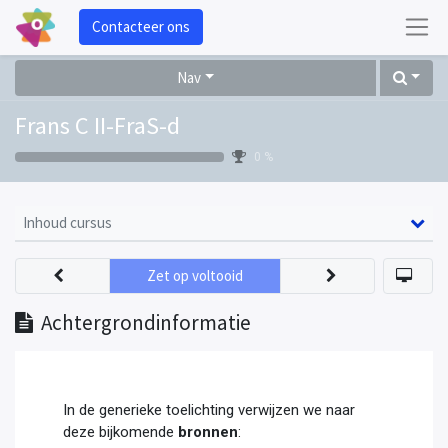
Contacteer ons
Nav
Frans C II-FraS-d
0 %
Inhoud cursus
Zet op voltooid
Achtergrondinformatie
In de generieke toelichting verwijzen we naar
deze bijkomende
bronnen
: