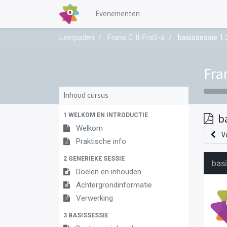
Evenementen
Leerpaden
Frans C II-FraS-d
basissessie 1 2
Fra
Inhoud cursus
1 WELKOM EN INTRODUCTIE
ba
Welkom
V
Praktische info
2 GENERIEKE SESSIE
Doelen en inhouden
Achtergrondinformatie
Verwerking
3 BASISSESSIE