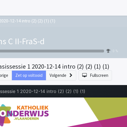
020-12-14 intro (2) (2) (1) (1)
ns C II-FraS-d
0 %
sissessie 1 2020-12-14 intro (2) (2) (1) (1)
orige
Zet op voltooid
Volgende
Fullscreen