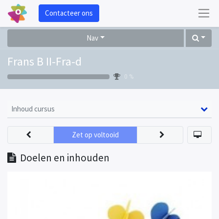
Contacteer ons
Nav
Frans B II-Fra-d
0 %
Inhoud cursus
Zet op voltooid
Doelen en inhouden