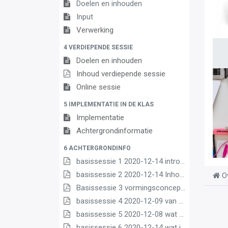
Doelen en inhouden
Input
Verwerking
4 VERDIEPENDE SESSIE
Doelen en inhouden
Inhoud verdiepende sessie
Online sessie
5 IMPLEMENTATIE IN DE KLAS
Implementatie
Achtergrondinformatie
6 ACHTERGRONDINFO
basissessie 1 2020-12-14 intro (2) (2) (1)
basissessie 2 2020-12-14 Inhoud en opbouw (2) (1)
O
Basissessie 3 vormingsconcept
basissessie 4 2020-12-09 van matrix nr leerplannen pdf (1)
basissessie 5 2020-12-08 wat we borgen pdf (1)
basissessie 6 2020-12-14 wat is nieuw (1) (3) (2)