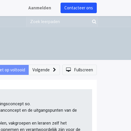
Aanmelden
Contacteer ons
et op voltooid
Volgende
Fullscreen
mingsconcept so.
rplanconcept en de uitgangspunten van de
olen, vakgroepen en leraren zelf het
 opnemen en verantwoordelijk zijn voor de