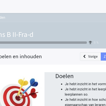
uden
ns B II-Fra-d
0 %
oelen en inhouden
Vorige
Z
Doelen
Je hebt inzicht in het vor
Je hebt inzicht in het lee
leerplannen so.
Je hebt inzicht in hoe sch
eigenaarschap van leraren