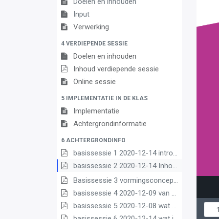
Doelen en inhouden
Input
Verwerking
4 VERDIEPENDE SESSIE
Doelen en inhouden
Inhoud verdiepende sessie
Online sessie
5 IMPLEMENTATIE IN DE KLAS
Implementatie
Achtergrondinformatie
6 ACHTERGRONDINFO
basissessie 1 2020-12-14 intro (2) (2) (1)
basissessie 2 2020-12-14 Inhoud en opbouw (2) (1)
Basissessie 3 vormingsconcept
basissessie 4 2020-12-09 van matrix nr leerplannen pdf (1)
basissessie 5 2020-12-08 wat we borgen pdf (1)
basissessie 6 2020-12-14 wat is nieuw (1) (3) (2)