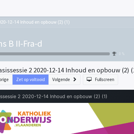
020-12-14 Inhoud en opbouw (2) (1)
ns B II-Fra-d
0 %
asissessie 2 2020-12-14 Inhoud en opbouw (2) (
orige
Zet op voltooid
Volgende
Fullscreen