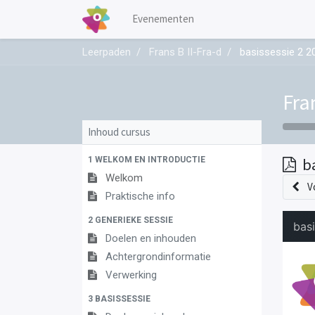
Evenementen
Leerpaden
Frans B II-Fra-d
basissessie 2 2
Fra
Inhoud cursus
1 WELKOM EN INTRODUCTIE
b
Welkom
V
Praktische info
2 GENERIEKE SESSIE
Doelen en inhouden
Achtergrondinformatie
Verwerking
3 BASISSESSIE