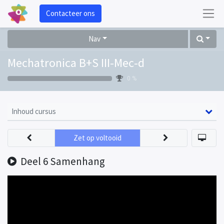
Contacteer ons
Nav
Mechatronica B+S III-Mec-d
0 %
Inhoud cursus
Zet op voltooid
Deel 6 Samenhang