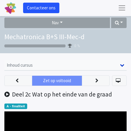
Contacteer ons
Nav
Mechatronica B+S III-Mec-d
0 %
Inhoud cursus
Zet op voltooid
Deel 2c Wat op het einde van de graad
A - finaliteit