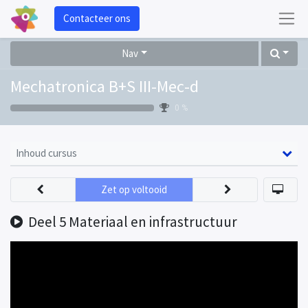
Contacteer ons
Nav
Mechatronica B+S III-Mec-d
0 %
Inhoud cursus
Zet op voltooid
Deel 5 Materiaal en infrastructuur