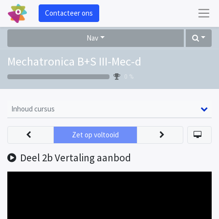
Contacteer ons
Nav
Mechatronica B+S III-Mec-d
0 %
Inhoud cursus
Zet op voltooid
Deel 2b Vertaling aanbod