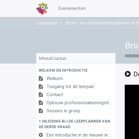
Evenementen
Leerpaden
Brom- en motorfietsinstallaties III
Bro
Inhoud cursus
WELKOM EN INTRODUCTIE
D
Welkom
Toegang tot dit leerpad
Contact
Opbouw professionaliseringstraject
Sessies in groep
1 INLEIDING BIJ DE LEERPLANNEN VAN
DE DERDE GRAAD
Een introductie in de nieuwe leerplannen van de derde graad