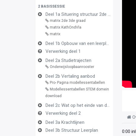
2 BASISSESSIE
Deel 1a Situering structuur 2de en 3de graad
matrix 2de 3de graad
matrix KathOndVla
matrix
Deel 1b Opbouw van een leerplan vormingsconcept
Verwerking deel 1
Deel 2a Studietrajecten
Onderwijsloopbaanrooster
Deel 2b Vertaling aanbod
Pro- Pagina modellessentabellen
Modellessentabellen STEM domein
download
Deel 2c Wat op het einde van de graad
Verwerking deel 2
O
Deel 3a Krachtlijnen
Deel 3b Structuur Leerplan
0:00 in