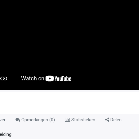
ver
Opmerkingen (
0
)
Statistieken
Delen
leiding