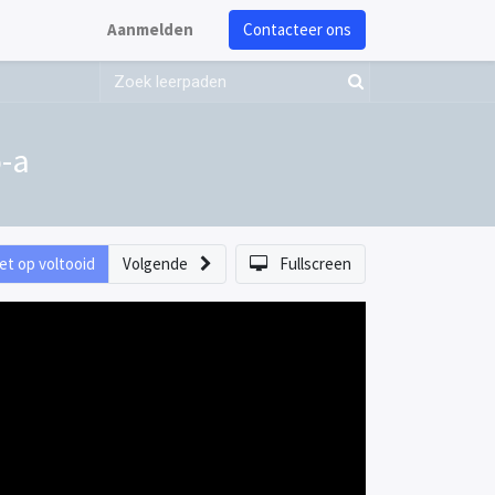
Aanmelden
Contacteer ons
o-a
et op voltooid
Volgende
Fullscreen