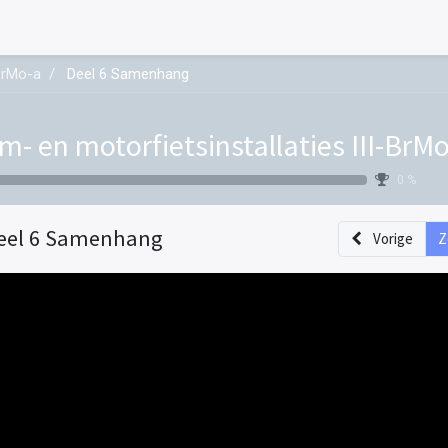
-BrMo-a
Deel 6 Samenhang
m- en motorfietsinstallaties III-BrM
0 %
eel 6 Samenhang
Vorige
Z