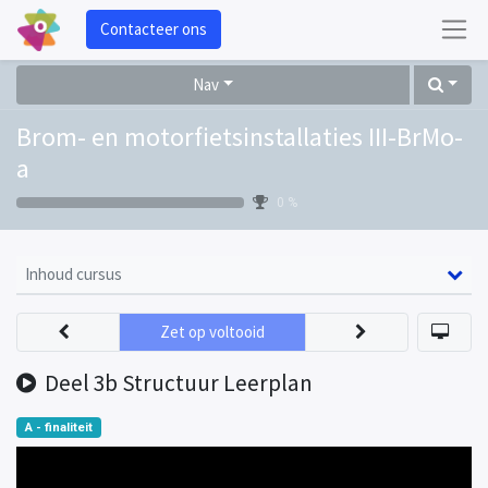
Contacteer ons
Nav
Brom- en motorfietsinstallaties III-BrMo-
a
0 %
Inhoud cursus
Zet op voltooid
Deel 3b Structuur Leerplan
A - finaliteit