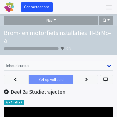
Contacteer ons
Nav
Brom- en motorfietsinstallaties III-BrMo-
a
0 %
Inhoud cursus
Zet op voltooid
Deel 2a Studietrajecten
A - finaliteit