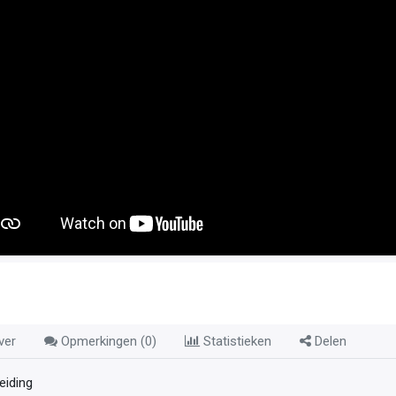
ver
Opmerkingen (
0
)
Statistieken
Delen
leiding