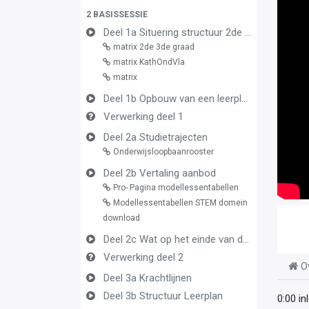
2 BASISSESSIE
Deel 1a Situering structuur 2de en 3de graad
matrix 2de 3de graad
matrix KathOndVla
matrix
Deel 1b Opbouw van een leerplan vormingsconcept
Verwerking deel 1
Deel 2a Studietrajecten
Onderwijsloopbaanrooster
Deel 2b Vertaling aanbod
Pro- Pagina modellessentabellen
Modellessentabellen STEM domein
download
Deel 2c Wat op het einde van de graad
Verwerking deel 2
O
Deel 3a Krachtlijnen
Deel 3b Structuur Leerplan
0:00 in