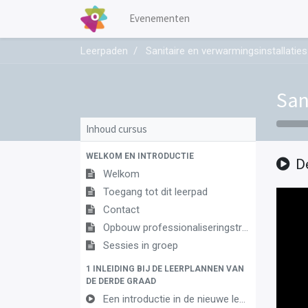
Evenementen
Leerpaden
Sanitaire en verwarmingsinstallaties
San
Inhoud cursus
WELKOM EN INTRODUCTIE
D
Welkom
Toegang tot dit leerpad
Contact
Opbouw professionaliseringstraject
Sessies in groep
1 INLEIDING BIJ DE LEERPLANNEN VAN
DE DERDE GRAAD
Een introductie in de nieuwe leerplannen van de derde graad