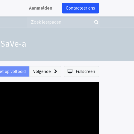
Aanmelden
Contacteer ons
I-SaVe-a
et op voltooid
Volgende
Fullscreen