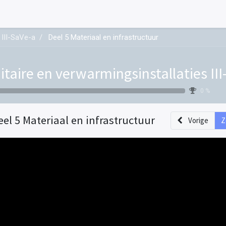
 III-SaVe-a
Deel 5 Materiaal en infrastructuur
itaire en verwarmingsinstallaties II
0 %
eel 5 Materiaal en infrastructuur
Vorige
Z