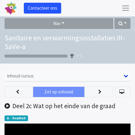
Contacteer ons
Nav
Sanitaire en verwarmingsinstallaties III-
SaVe-a
0 %
Inhoud cursus
Zet op voltooid
Deel 2c Wat op het einde van de graad
A - finaliteit