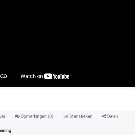
ver
Opmerkingen (
0
)
Statistieken
Delen
leiding