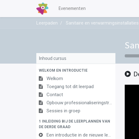
Evenementen
Leerpaden
Sanitaire en verwarmingsinstallaties
San
Inhoud cursus
WELKOM EN INTRODUCTIE
D
Welkom
Toegang tot dit leerpad
Contact
Opbouw professionaliseringstraject
Sessies in groep
1 INLEIDING BIJ DE LEERPLANNEN VAN
DE DERDE GRAAD
Een introductie in de nieuwe leerplannen van de derde graad