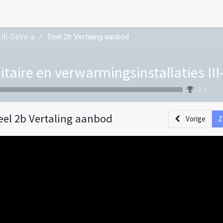
 III-SaVe-a
Deel 2b Vertaling aanbod
itaire en verwarmingsinstallaties II
0 %
eel 2b Vertaling aanbod
Vorige
Z