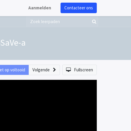
Aanmelden
Contacteer ons
I-SaVe-a
et op voltooid
Volgende
Fullscreen