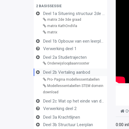
2 BASISSESSIE
Deel 1a Situering structuur 2de en 3de graad
matrix 2de 3de graad
matrix KathOndVla
matrix
Deel 1b Opbouw van een leerplan vormingsconcept
Verwerking deel 1
Deel 2a Studietrajecten
Onderwijsloopbaanrooster
Deel 2b Vertaling aanbod
Pro- Pagina modellessentabellen
Modellessentabellen STEM domein
download
Deel 2c Wat op het einde van de graad
Verwerking deel 2
O
Deel 3a Krachtlijnen
Deel 3b Structuur Leerplan
0:00 in